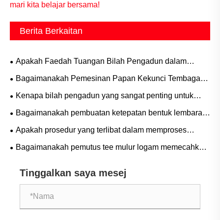
mari kita belajar bersama!
Berita Berkaitan
Apakah Faedah Tuangan Bilah Pengadun dalam
Aplikasi Perindustrian
Bagaimanakah Pemesinan Papan Kekunci Tembaga
Membentuk Papan Kekunci Mekanikal Generasi
Kenapa bilah pengadun yang sangat penting untuk
Seterusnya?
kecekapan perindustrian?
Bagaimanakah pembuatan ketepatan bentuk lembaran
tembaga?
Apakah prosedur yang terlibat dalam memproses
bahagian mekanikal?
Bagaimanakah pemutus tee mulur logam memecahkan
batasan kelengkapan paip tradisional?
Tinggalkan saya mesej