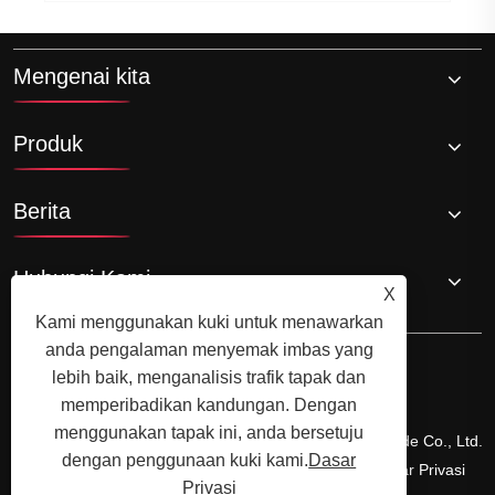
Mengenai kita
Produk
Berita
Hubungi Kami
X
Kami menggunakan kuki untuk menawarkan
anda pengalaman menyemak imbas yang
lebih baik, menganalisis trafik tapak dan
memperibadikan kandungan. Dengan
menggunakan tapak ini, anda bersetuju
Hakcipta © 2024 Xiamen Xiangxing Xin Industri dan Trade Co., Ltd.
dengan penggunaan kuki kami.
Dasar
Semua hak terpelihara.
Links
Sitemap
RSS
XML
Dasar Privasi
Privasi