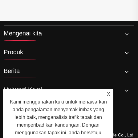
Mengenai kita
Produk
Berita
Hubungi Kami
X
Kami menggunakan kuki untuk menawarkan
anda pengalaman menyemak imbas yang
lebih baik, menganalisis trafik tapak dan
memperibadikan kandungan. Dengan
menggunakan tapak ini, anda bersetuju
Hakcipta © 2024 Xiamen Xiangxing Xin Industri dan Trade Co., Ltd.