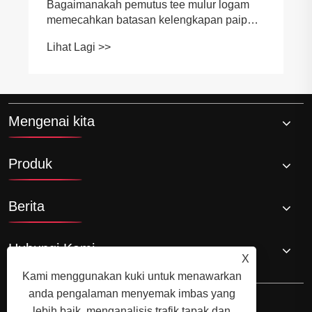
Bagaimanakah pemutus tee mulur logam
memecahkan batasan kelengkapan paip
tradisional?
Lihat Lagi >>
Mengenai kita
Produk
Berita
Hubungi Kami
X
Kami menggunakan kuki untuk menawarkan
anda pengalaman menyemak imbas yang
lebih baik, menganalisis trafik tapak dan