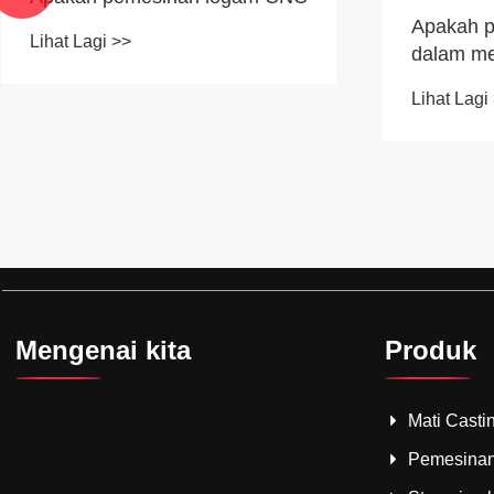
Apakah pr
Lihat Lagi >>
dalam m
mekanika
Lihat Lagi
Mengenai kita
Produk
Mati Casti
Pemesina