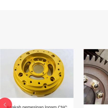

Apakah pemesinan logam CNC