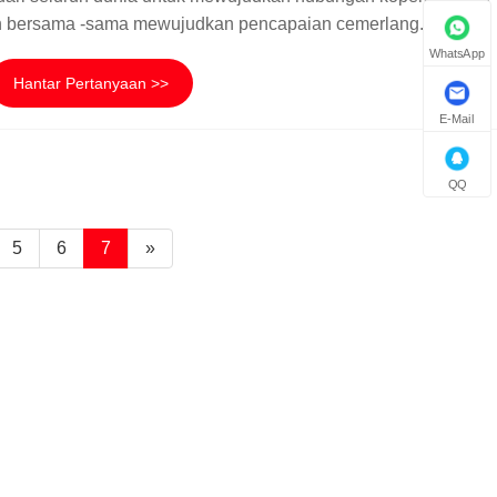
an bersama -sama mewujudkan pencapaian cemerlang.
WhatsApp
Hantar Pertanyaan >>
E-Mail
QQ
5
6
7
»