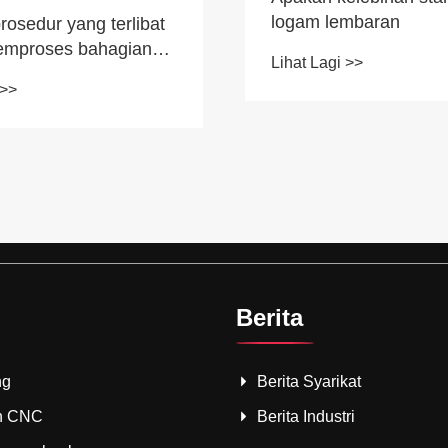
logam lembaran
osedur yang terlibat
emproses bahagian
Lihat Lagi >>
l?
 >>
Berita
ng
Berita Syarikat
n CNC
Berita Industri