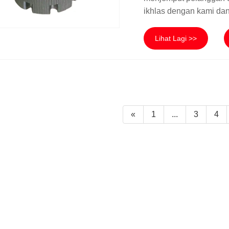
ikhlas dengan kami d
Lihat Lagi >>
«
1
...
3
4